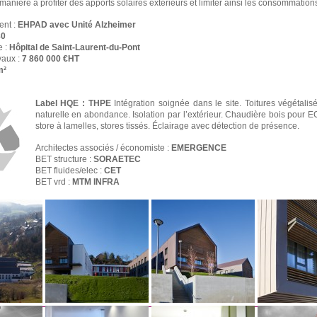
manière à profiter des apports solaires extérieurs et limiter ainsi les consommation
ent :
EHPAD avec Unité Alzheimer
80
e :
Hôpital de Saint-Laurent-du-Pont
vaux :
7 860 000 €HT
m²
Label HQE : THPE
Intégration soignée dans le site. Toitures végétali
naturelle en abondance. Isolation par l’extérieur. Chaudière bois pour EC
store à lamelles, stores tissés. Éclairage avec détection de présence.
Architectes associés / économiste :
EMERGENCE
BET structure :
SORAETEC
BET fluides/elec :
CET
BET vrd :
MTM INFRA