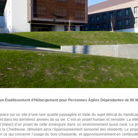
’un Établissement d’Hébergement pour Personnes Âgées Dépendantes de 80 lits
place sur un site d’une rare qualité paysagère et traite du sujet délicat du handi
dans les dernières années de sa vie. C’est un projet humain et sensible. La réfl
 l’impact d’un projet de cette envergure dans un environnement quasi rural. Le p
e la Chartreuse, stimulant ainsi l’épanouissement sensoriel des résidents. Le proj
 en ce qui concerne l’usage du bois (charpente, et approvisionnement en combustibl