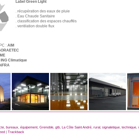
Label Green Light
. récupération des eaux de pluie
. Eau Chaude Sanitaire
. classification des espaces chauffés
. ventilation double flux
PC :
AIM
SORAETEC
OME
ING Climatique
INFRA
cte
,
bureaux
,
équipement
,
Grenoble
,
gtb
,
La Côte Saint André
,
rural
,
signaletique
,
technique
,
eed
|
Trackback