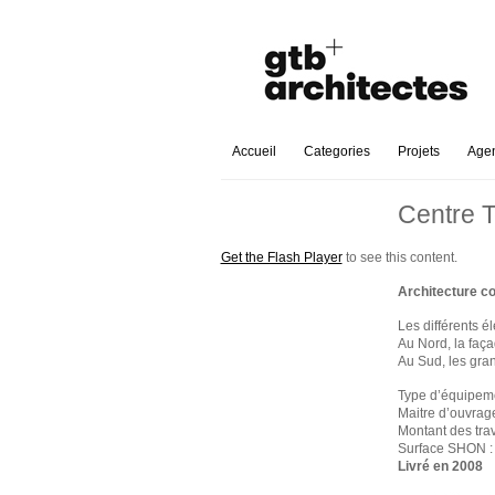
Accueil
Categories
Projets
Age
Centre T
Get the Flash Player
to see this content.
Architecture c
Les différents é
Au Nord, la faça
Au Sud, les gran
Type d’équipem
Maitre d’ouvrag
Montant des tra
Surface SHON 
Livré en 2008