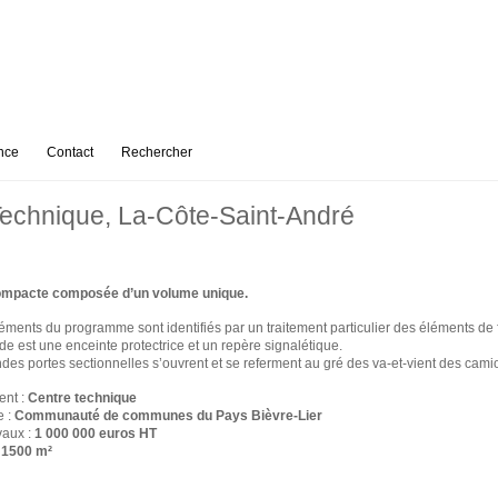
nce
Contact
Rechercher
echnique, La-Côte-Saint-André
ompacte composée d’un volume unique.
léments du programme sont identifiés par un traitement particulier des éléments de
de est une enceinte protectrice et un repère signalétique.
des portes sectionnelles s’ouvrent et se referment au gré des va-et-vient des cami
ent :
Centre technique
e :
Communauté de communes du Pays Bièvre-Lier
vaux :
1 000 000 euros HT
:
1500 m²