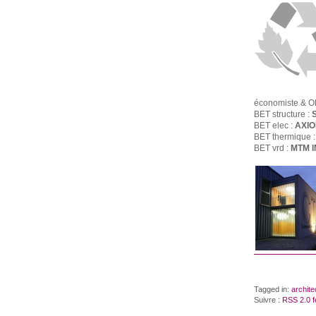
économiste & O
BET structure :
BET elec :
AXI
BET thermique :
BET vrd :
MTM 
Tagged in:
archite
Suivre :
RSS 2.0 f